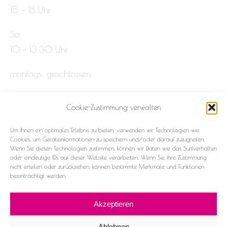
15 – 18 Uhr
Sa:
10 – 13:30 Uhr
montags: geschlossen
Cookie-Zustimmung verwalten
Impressum
Um Ihnen ein optimales Erlebnis zu bieten, verwenden wir Technologien wie
Datenschutz
Cookies, um Geräteinformationen zu speichern und/oder darauf zuzugreifen.
Wenn Sie diesen Technologien zustimmen, können wir Daten wie das Surfverhalten
oder eindeutige IDs auf dieser Website verarbeiten. Wenn Sie ihre Zustimmung
Cookie-Richtlinie (EU)
nicht erteilen oder zurückziehen, können bestimmte Merkmale und Funktionen
beeinträchtigt werden.
Akzeptieren
Ablehnen