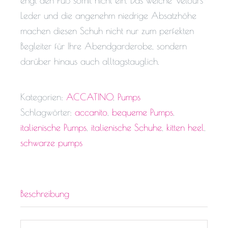
engt den Fuß somit nicht ein. Das weiche Velours-
Leder und die angenehm niedrige Absatzhöhe
machen diesen Schuh nicht nur zum perfekten
Begleiter für Ihre Abendgarderobe, sondern
darüber hinaus auch alltagstauglich.
Kategorien:
ACCATINO
,
Pumps
Schlagwörter:
accanito
,
bequeme Pumps
,
italienische Pumps
,
italienische Schuhe
,
kitten heel
,
schwarze pumps
Beschreibung