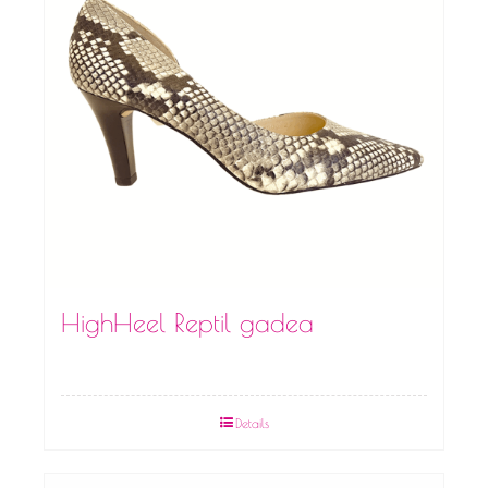
HighHeel Reptil gadea
Details