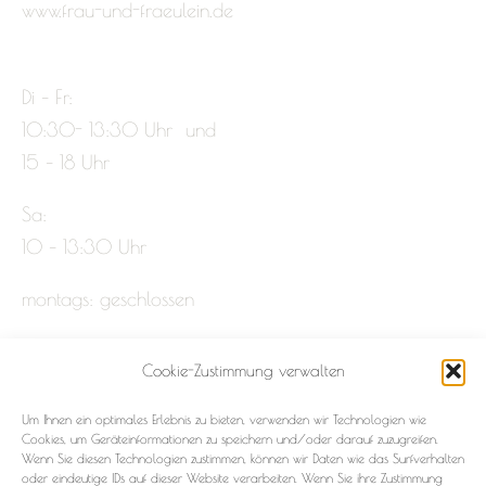
www.frau-und-fraeulein.de
Di – Fr:
10:30- 13:30 Uhr und
15 – 18 Uhr
Sa:
10 – 13:30 Uhr
montags: geschlossen
Cookie-Zustimmung verwalten
Impressum
Um Ihnen ein optimales Erlebnis zu bieten, verwenden wir Technologien wie
Datenschutz
Cookies, um Geräteinformationen zu speichern und/oder darauf zuzugreifen.
Wenn Sie diesen Technologien zustimmen, können wir Daten wie das Surfverhalten
oder eindeutige IDs auf dieser Website verarbeiten. Wenn Sie ihre Zustimmung