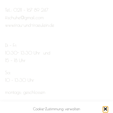
Tel.: 0211 – 167 89 247
ffschuhe@gmail.com
www.frau-und-fraeulein.de
Di – Fr:
10:30- 13:30 Uhr und
15 – 18 Uhr
Sa:
10 – 13:30 Uhr
montags: geschlossen
Cookie-Zustimmung verwalten
Impressum