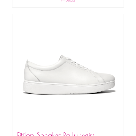
Fitflop Sneaker Rally weiss