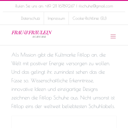
Skip
Rufen Sie uns an: +49 211 16789247
|
ffschuhe@gmail.com
to
Datenschutz
Impressum
Cookie-Richtlinie (EU)
content
Als Mission gibt die Kultmarke Fitflop an, die
Welt mit positiver Energie versorgen zu wollen.
Und das gelingt ihr, zumindest sehen das die
Füsse so. Wissenschaftliche Erkenntnisse,
innovative Ideen und einzigartige Designs
zeichnen die Fitflop Schuhe aus. Nicht umsonst ist
Fitflop eins der weltweit beliebtesten Schuhlabels.