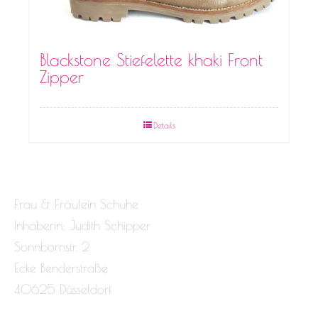
Blackstone Stiefelette khaki Front
Zipper
Details
Frau & Fräulein Schuhe
Inhaberin: Judith Schipper
Sonnbornstr. 2
Ecke Benderstraße
40625 Düsseldorf