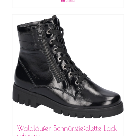
Details
Waldläufer Schnürstiefelette Lack
schwarz