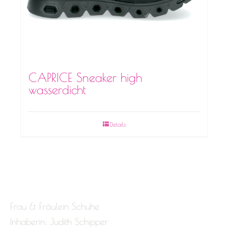
CAPRICE Sneaker high
wasserdicht
Details
Frau & Fräulein Schuhe
Inhaberin: Judith Schipper