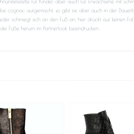
hnürstiefelette für Kinder, aber auch für Erwachsene mit schma
rbe cognac aufgemacht, es gibt sie aber auch in der Dauer
leder schmiegt sich an den Fuß an, hier drückt auf keinen F
 die Füße herum im Partnerlook beeindrucken.