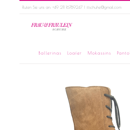
Skip
Rufen Sie uns an: +49 211 16789247
|
ffschuhe@gmail.com
to
content
Ballerinas
Loafer
Mokassins
Panto