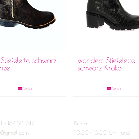
 Stiefelette schwarz
wonders Stiefelette
nze
schwarz Kroko
Details
Details
11 – 167 89 247
Di – Fr:
e@gmail.com
10:30- 13:30 Uhr und