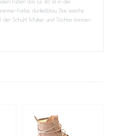
len Füßen (bis Gr. 41) ist in der
brenner-Farbe dunkelblau. Das weiche
all der Schuh! Mütter und Töchter können