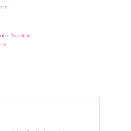
bran
alin
,
Stiefeletten
uhe