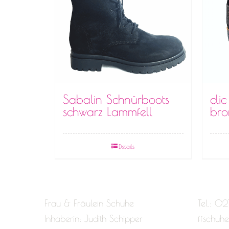
Sabalin Schnürboots
clic
schwarz Lammfell
bro
Details
Frau & Fräulein Schuhe
Tel.: 02
Inhaberin: Judith Schipper
ffschuh