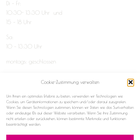
Di – Fr:
10:30- 13:30 Uhr und
15 – 18 Uhr
Sa:
10 – 13:30 Uhr
montags: geschlossen
Cookie-Zustimmung verwalten
Impressum
Um Ihnen ein optimales Erlebnis zu bieten, verwenden wir Technologien wie
Datenschutz
Cookies, um Geräteinformationen zu speichern und/oder darauf zuzugreifen.
Wenn Sie diesen Technologien zustimmen, können wir Daten wie das Surfverhalten
oder eindeutige IDs auf dieser Website verarbeiten. Wenn Sie ihre Zustimmung
Cookie-Richtlinie (EU)
nicht erteilen oder zurückziehen, können bestimmte Merkmale und Funktionen
beeinträchtigt werden.