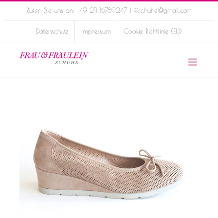
Skip
Rufen Sie uns an: +49 211 16789247
|
ffschuhe@gmail.com
to
Datenschutz
Impressum
Cookie-Richtlinie (EU)
content