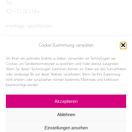
Sa:
10 – 13:30 Uhr
montags: geschlossen
Cookie-Zustimmung verwalten
Impressum
Um Ihnen ein optimales Erlebnis zu bieten, verwenden wir Technologien wie
Datenschutz
Cookies, um Geräteinformationen zu speichern und/oder darauf zuzugreifen.
Wenn Sie diesen Technologien zustimmen, können wir Daten wie das Surfverhalten
oder eindeutige IDs auf dieser Website verarbeiten. Wenn Sie ihre Zustimmung
Cookie-Richtlinie (EU)
nicht erteilen oder zurückziehen, können bestimmte Merkmale und Funktionen
beeinträchtigt werden.
Akzeptieren
Ablehnen
2026 ©Frau & Fräulein
Einstellungen ansehen