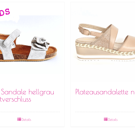
c Sandale hellgrau
Plateausandalette 
tverschluss
Details
Details