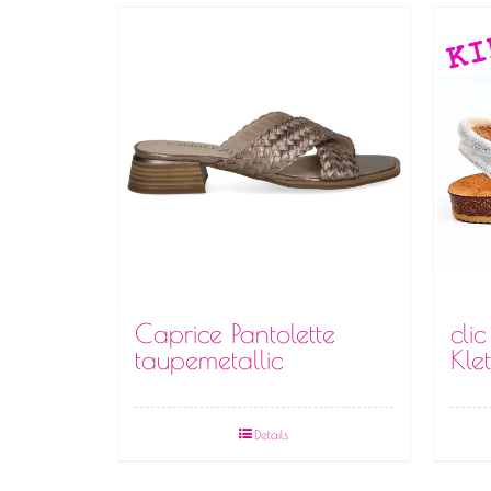
Caprice Pantolette
cli
taupemetallic
Klet
Details