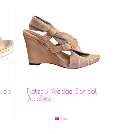
nude
Plateau Wedge Sandal
JulieDee
Details