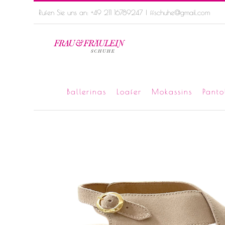
Skip
Rufen Sie uns an: +49 211 16789247
|
ffschuhe@gmail.com
to
content
Ballerinas
Loafer
Mokassins
Panto