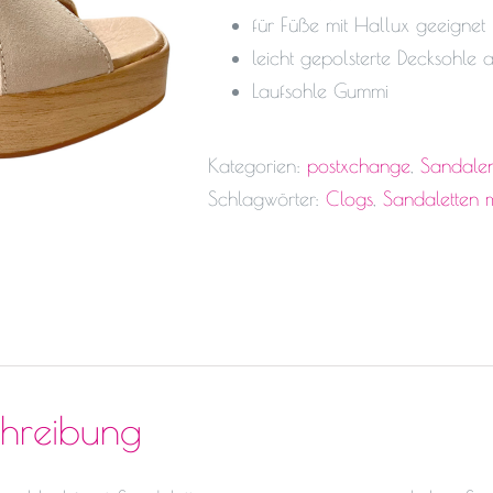
für Füße mit Hallux geeignet
leicht gepolsterte Decksohle 
Laufsohle Gummi
Kategorien:
postxchange
,
Sandale
Schlagwörter:
Clogs
,
Sandaletten m
chreibung