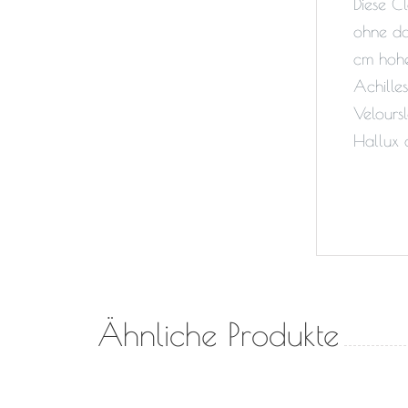
Diese C
ohne da
cm hohe
Achille
Velours
Hallux 
Ähnliche Produkte