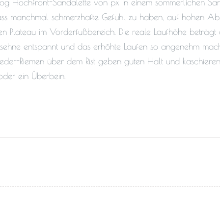
log Hochfront-Sandalette von px in einem sommerlichen Sans-
ss manchmal schmerzhafte Gefühl zu haben, auf hohen Absä
n Plateau im Vorderfußbereich. Die reale Laufhöhe beträgt 
ssehne entspannt und das erhöhte Laufen so angenehm macht
leder-Riemen über dem Rist geben guten Halt und kaschieren 
oder ein Überbein.