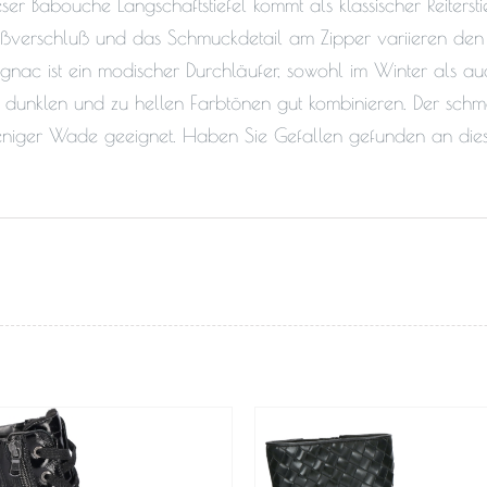
eser Babouche Langschaftstiefel kommt als klassischer Reiterstie
ißverschluß und das Schmuckdetail am Zipper variieren den k
gnac ist ein modischer Durchläufer, sowohl im Winter als au
 dunklen und zu hellen Farbtönen gut kombinieren. Der schmale
niger Wade geeignet. Haben Sie Gefallen gefunden an di