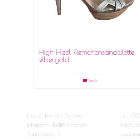
High Heel Riemchensandalette
silbergold
Details
Frau & Fräulein Schuhe
Tel.: 02
Inhaberin: Judith Schipper
ffschuh
Sonnbornstr. 2
www.fra