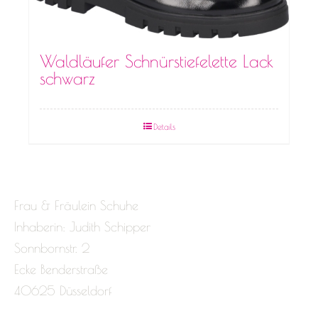
Waldläufer Schnürstiefelette Lack
schwarz
Details
Frau & Fräulein Schuhe
Inhaberin: Judith Schipper
Sonnbornstr. 2
Ecke Benderstraße
40625 Düsseldorf