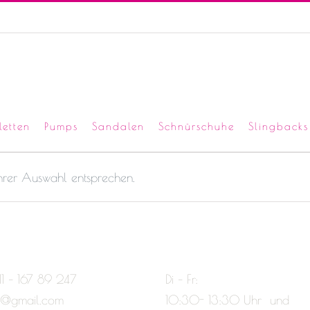
letten
Pumps
Sandalen
Schnürschuhe
Slingbacks
Ihrer Auswahl entsprechen.
11 – 167 89 247
Di – Fr:
e@gmail.com
10:30- 13:30 Uhr und