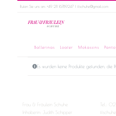
Skip
Rufen Sie uns an: +49 211 16789247
|
ffschuhe@gmail.com
to
content
Ballerinas
Loafer
Mokassins
Panto
Es wurden keine Produkte gefunden, die 
Frau & Fräulein Schuhe
Tel.: 02
Inhaberin: Judith Schipper
ffschuh