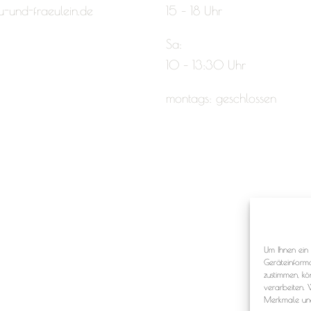
u-und-fraeulein.de
15 – 18 Uhr
Sa:
10 – 13:30 Uhr
montags: geschlossen
Um Ihnen ein 
Geräteinform
zustimmen, kö
verarbeiten. 
Merkmale und