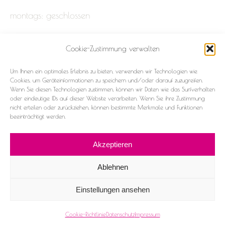
montags: geschlossen
Cookie-Zustimmung verwalten
Impressum
Um Ihnen ein optimales Erlebnis zu bieten, verwenden wir Technologien wie
Datenschutz
Cookies, um Geräteinformationen zu speichern und/oder darauf zuzugreifen.
Wenn Sie diesen Technologien zustimmen, können wir Daten wie das Surfverhalten
oder eindeutige IDs auf dieser Website verarbeiten. Wenn Sie ihre Zustimmung
Cookie-Richtlinie (EU)
nicht erteilen oder zurückziehen, können bestimmte Merkmale und Funktionen
beeinträchtigt werden.
Akzeptieren
Ablehnen
2026 ©Frau & Fräulein
Einstellungen ansehen
Facebook
Instagram
Cookie-Richtlinie
Datenschutz
Impressum