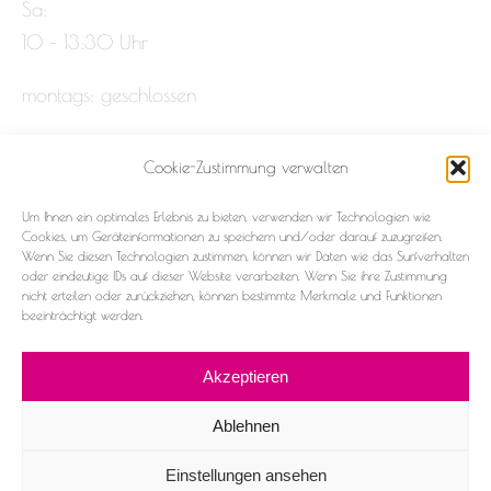
Sa:
10 – 13:30 Uhr
montags: geschlossen
Cookie-Zustimmung verwalten
Impressum
Um Ihnen ein optimales Erlebnis zu bieten, verwenden wir Technologien wie
Datenschutz
Cookies, um Geräteinformationen zu speichern und/oder darauf zuzugreifen.
Wenn Sie diesen Technologien zustimmen, können wir Daten wie das Surfverhalten
oder eindeutige IDs auf dieser Website verarbeiten. Wenn Sie ihre Zustimmung
Cookie-Richtlinie (EU)
nicht erteilen oder zurückziehen, können bestimmte Merkmale und Funktionen
beeinträchtigt werden.
Akzeptieren
Ablehnen
2026 ©Frau & Fräulein
Einstellungen ansehen