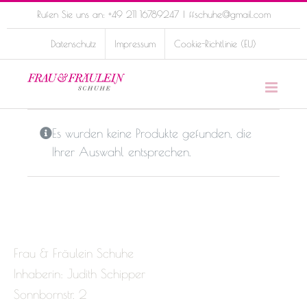
Skip
Rufen Sie uns an: +49 211 16789247
|
ffschuhe@gmail.com
to
Datenschutz
Impressum
Cookie-Richtlinie (EU)
content
Es wurden keine Produkte gefunden, die
Ihrer Auswahl entsprechen.
Frau & Fräulein Schuhe
Inhaberin: Judith Schipper
Sonnbornstr. 2