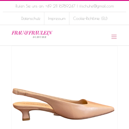
Skip
Rufen Sie uns an: +49 211 16789247
|
ffschuhe@gmail.com
to
Datenschutz
Impressum
Cookie-Richtlinie (EU)
content