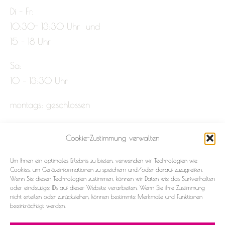
Di – Fr:
10:30- 13:30 Uhr und
15 – 18 Uhr
Sa:
10 – 13:30 Uhr
montags: geschlossen
Cookie-Zustimmung verwalten
Impressum
Um Ihnen ein optimales Erlebnis zu bieten, verwenden wir Technologien wie
Datenschutz
Cookies, um Geräteinformationen zu speichern und/oder darauf zuzugreifen.
Wenn Sie diesen Technologien zustimmen, können wir Daten wie das Surfverhalten
oder eindeutige IDs auf dieser Website verarbeiten. Wenn Sie ihre Zustimmung
Cookie-Richtlinie (EU)
nicht erteilen oder zurückziehen, können bestimmte Merkmale und Funktionen
beeinträchtigt werden.