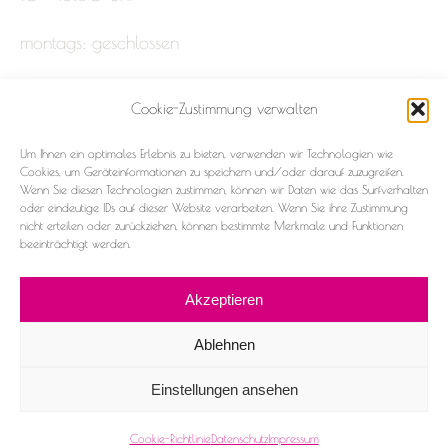
montags: geschlossen
Cookie-Zustimmung verwalten
Impressum
Um Ihnen ein optimales Erlebnis zu bieten, verwenden wir Technologien wie
Datenschutz
Cookies, um Geräteinformationen zu speichern und/oder darauf zuzugreifen.
Wenn Sie diesen Technologien zustimmen, können wir Daten wie das Surfverhalten
oder eindeutige IDs auf dieser Website verarbeiten. Wenn Sie ihre Zustimmung
Cookie-Richtlinie (EU)
nicht erteilen oder zurückziehen, können bestimmte Merkmale und Funktionen
beeinträchtigt werden.
Akzeptieren
Ablehnen
2026 ©Frau & Fräulein
Einstellungen ansehen
Facebook
Instagram
Cookie-Richtlinie
Datenschutz
Impressum