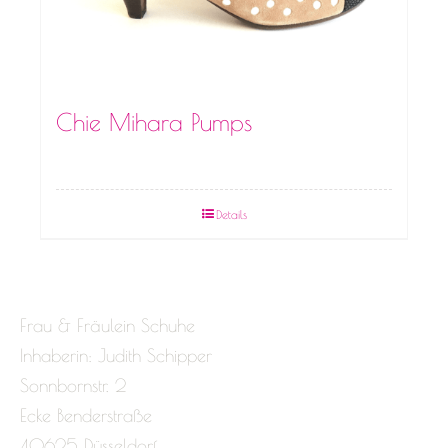
Chie Mihara Pumps
Details
Frau & Fräulein Schuhe
Inhaberin: Judith Schipper
Sonnbornstr. 2
Ecke Benderstraße
40625 Düsseldorf