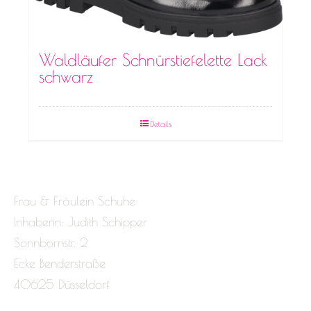
Waldläufer Schnürstiefelette Lack
schwarz
Details
Frau & Fräulein Schuhe
Inhaberin: Judith Schipper
Sonnbornstr. 2
Ecke Benderstraße
40625 Düsseldorf