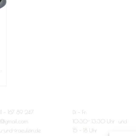
11 – 167 89 247
Di – Fr:
e@gmail.com
10:30- 13:30 Uhr und
u-und-fraeulein.de
15 – 18 Uhr