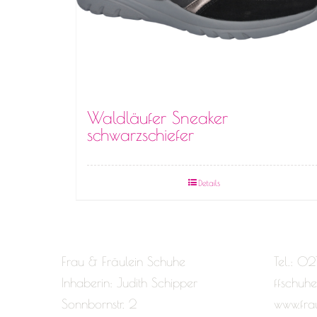
Waldläufer Sneaker
schwarzschiefer
Details
Frau & Fräulein Schuhe
Tel.: 02
Inhaberin: Judith Schipper
ffschuh
Sonnbornstr. 2
www.fra