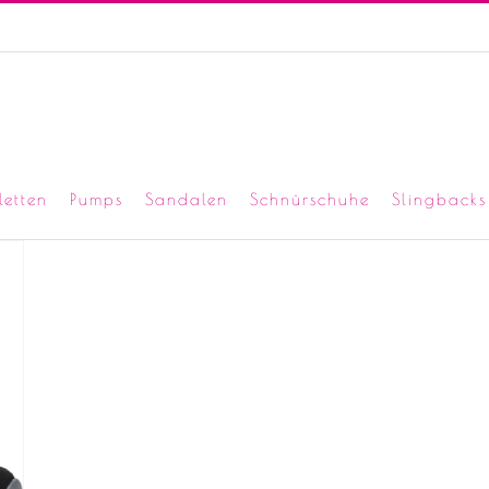
letten
Pumps
Sandalen
Schnürschuhe
Slingbacks