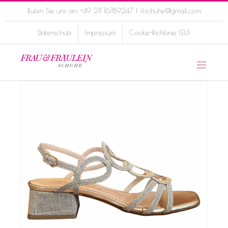
Skip
Rufen Sie uns an: +49 211 16789247
|
ffschuhe@gmail.com
to
Datenschutz
Impressum
Cookie-Richtlinie (EU)
content