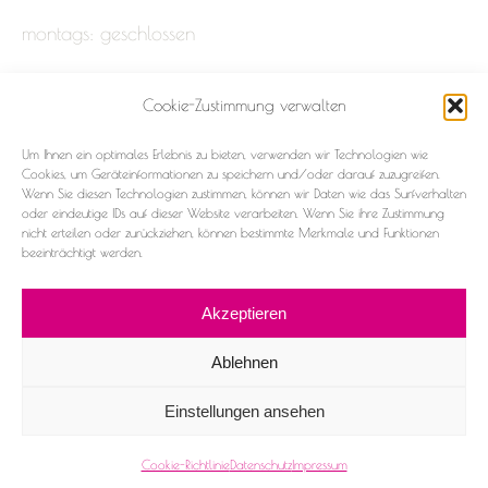
montags: geschlossen
Cookie-Zustimmung verwalten
Impressum
Um Ihnen ein optimales Erlebnis zu bieten, verwenden wir Technologien wie
Datenschutz
Cookies, um Geräteinformationen zu speichern und/oder darauf zuzugreifen.
Wenn Sie diesen Technologien zustimmen, können wir Daten wie das Surfverhalten
oder eindeutige IDs auf dieser Website verarbeiten. Wenn Sie ihre Zustimmung
Cookie-Richtlinie (EU)
nicht erteilen oder zurückziehen, können bestimmte Merkmale und Funktionen
beeinträchtigt werden.
Akzeptieren
Ablehnen
2026 ©Frau & Fräulein
Einstellungen ansehen
Facebook
Instagram
Cookie-Richtlinie
Datenschutz
Impressum