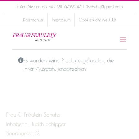
Skip
Rufen Sie uns an: +49 211 16789247
|
ffschuhe@gmail.com
to
Datenschutz
Impressum
Cookie-Richtlinie (EU)
content
Es wurden keine Produkte gefunden, die
Ihrer Auswahl entsprechen.
Frau & Fräulein Schuhe
Inhaberin: Judith Schipper
Sonnbornstr. 2