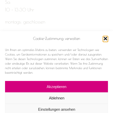
Sa:
10 – 13:30 Uhr
montags: geschlossen
Cookie-Zustimmung verwalten
Impressum
Um Ihnen ein optimales Erlebnis zu bieten, verwenden wir Technologien wie
Datenschutz
Cookies, um Geräteinformationen zu speichern und/oder darauf zuzugreifen.
Wenn Sie diesen Technologien zustimmen, können wir Daten wie das Surfverhalten
oder eindeutige IDs auf dieser Website verarbeiten. Wenn Sie ihre Zustimmung
Cookie-Richtlinie (EU)
nicht erteilen oder zurückziehen, können bestimmte Merkmale und Funktionen
beeinträchtigt werden.
Akzeptieren
Ablehnen
2026 ©Frau & Fräulein
Einstellungen ansehen