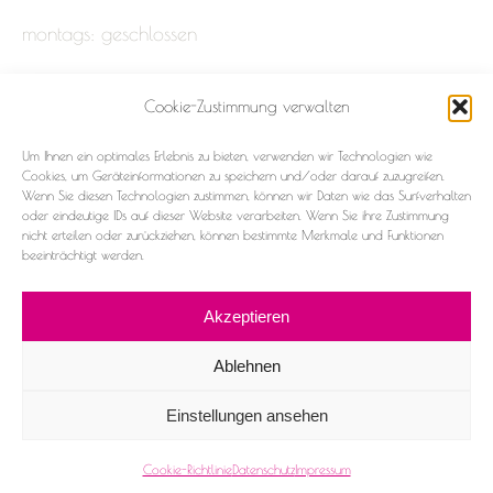
montags: geschlossen
Cookie-Zustimmung verwalten
Impressum
Um Ihnen ein optimales Erlebnis zu bieten, verwenden wir Technologien wie
Datenschutz
Cookies, um Geräteinformationen zu speichern und/oder darauf zuzugreifen.
Wenn Sie diesen Technologien zustimmen, können wir Daten wie das Surfverhalten
oder eindeutige IDs auf dieser Website verarbeiten. Wenn Sie ihre Zustimmung
Cookie-Richtlinie (EU)
nicht erteilen oder zurückziehen, können bestimmte Merkmale und Funktionen
beeinträchtigt werden.
Akzeptieren
Ablehnen
2026 ©Frau & Fräulein
Einstellungen ansehen
Facebook
Instagram
Cookie-Richtlinie
Datenschutz
Impressum