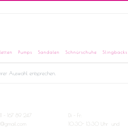
letten
Pumps
Sandalen
Schnürschuhe
Slingbacks
Ihrer Auswahl entsprechen.
11 – 167 89 247
Di – Fr:
e@gmail.com
10:30- 13:30 Uhr und