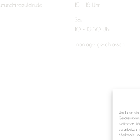
u-und-fraeulein.de
15 – 18 Uhr
Sa:
10 – 13:30 Uhr
montags: geschlossen
Um Ihnen ein 
Geräteinform
zustimmen, kö
verarbeiten. 
Merkmale und