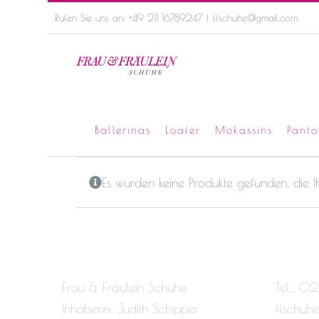
Skip
Rufen Sie uns an: +49 211 16789247
|
ffschuhe@gmail.com
to
content
Ballerinas
Loafer
Mokassins
Panto
Es wurden keine Produkte gefunden, die 
Frau & Fräulein Schuhe
Tel.: 02
Inhaberin: Judith Schipper
ffschuh