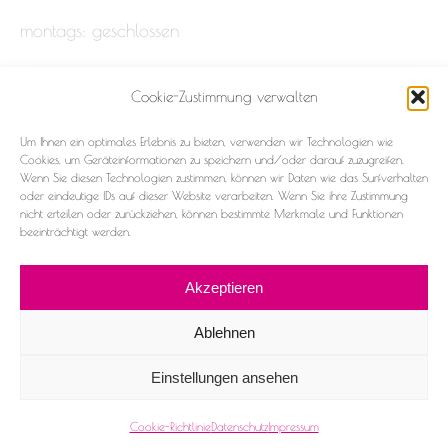
montags: geschlossen
Cookie-Zustimmung verwalten
Impressum
Um Ihnen ein optimales Erlebnis zu bieten, verwenden wir Technologien wie
Datenschutz
Cookies, um Geräteinformationen zu speichern und/oder darauf zuzugreifen.
Wenn Sie diesen Technologien zustimmen, können wir Daten wie das Surfverhalten
oder eindeutige IDs auf dieser Website verarbeiten. Wenn Sie ihre Zustimmung
Cookie-Richtlinie (EU)
nicht erteilen oder zurückziehen, können bestimmte Merkmale und Funktionen
beeinträchtigt werden.
Akzeptieren
Ablehnen
2026 ©Frau & Fräulein
Einstellungen ansehen
Facebook
Instagram
Cookie-Richtlinie
Datenschutz
Impressum