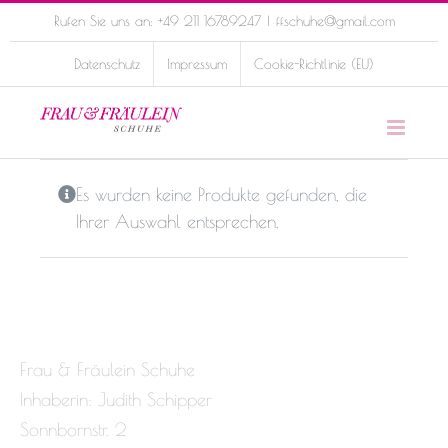
Skip
Rufen Sie uns an: +49 211 16789247
|
ffschuhe@gmail.com
to
Datenschutz
Impressum
Cookie-Richtlinie (EU)
content
Es wurden keine Produkte gefunden, die
Ihrer Auswahl entsprechen.
Frau & Fräulein Schuhe
Inhaberin: Judith Schipper
Sonnbornstr. 2