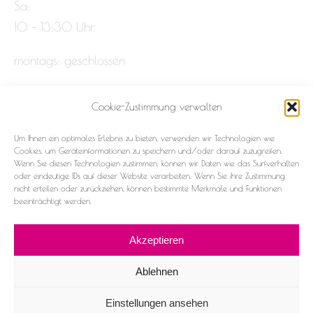
Sa:
10 – 13:30 Uhr
montags: geschlossen
Cookie-Zustimmung verwalten
Impressum
Um Ihnen ein optimales Erlebnis zu bieten, verwenden wir Technologien wie
Datenschutz
Cookies, um Geräteinformationen zu speichern und/oder darauf zuzugreifen.
Wenn Sie diesen Technologien zustimmen, können wir Daten wie das Surfverhalten
oder eindeutige IDs auf dieser Website verarbeiten. Wenn Sie ihre Zustimmung
Cookie-Richtlinie (EU)
nicht erteilen oder zurückziehen, können bestimmte Merkmale und Funktionen
beeinträchtigt werden.
Akzeptieren
Ablehnen
2026 ©Frau & Fräulein
Einstellungen ansehen