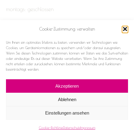
montags: geschlossen
Cookie-Zustimmung verwalten
Impressum
Um Ihnen ein optimales Erlebnis zu bieten, verwenden wir Technologien wie
Datenschutz
Cookies, um Geräteinformationen zu speichern und/oder darauf zuzugreifen.
Wenn Sie diesen Technologien zustimmen, können wir Daten wie das Surfverhalten
oder eindeutige IDs auf dieser Website verarbeiten. Wenn Sie ihre Zustimmung
Cookie-Richtlinie (EU)
nicht erteilen oder zurückziehen, können bestimmte Merkmale und Funktionen
beeinträchtigt werden.
Akzeptieren
Ablehnen
2026 ©Frau & Fräulein
Einstellungen ansehen
Facebook
Instagram
Cookie-Richtlinie
Datenschutz
Impressum