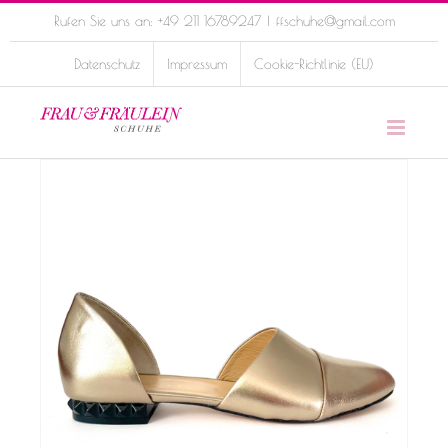
Skip
Rufen Sie uns an: +49 211 16789247
|
ffschuhe@gmail.com
to
Datenschutz
Impressum
Cookie-Richtlinie (EU)
content