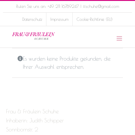
Skip
Rufen Sie uns an: +49 211 16789247
|
ffschuhe@gmail.com
to
Datenschutz
Impressum
Cookie-Richtlinie (EU)
content
Es wurden keine Produkte gefunden, die
Ihrer Auswahl entsprechen.
Frau & Fräulein Schuhe
Inhaberin: Judith Schipper
Sonnbornstr. 2