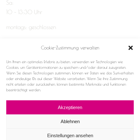
Sa:
10 – 13:30 Uhr
montags: geschlossen
Cookie-Zustimmung verwalten
Impressum
Um Ihnen ein optimales Erlebnis zu bieten, verwenden wir Technologien wie
Datenschutz
Cookies, um Geräteinformationen zu speichern und/oder darauf zuzugreifen.
Wenn Sie diesen Technologien zustimmen, können wir Daten wie das Surfverhalten
oder eindeutige IDs auf dieser Website verarbeiten. Wenn Sie ihre Zustimmung
Cookie-Richtlinie (EU)
nicht erteilen oder zurückziehen, können bestimmte Merkmale und Funktionen
beeinträchtigt werden.
Akzeptieren
Ablehnen
2026 ©Frau & Fräulein
Einstellungen ansehen