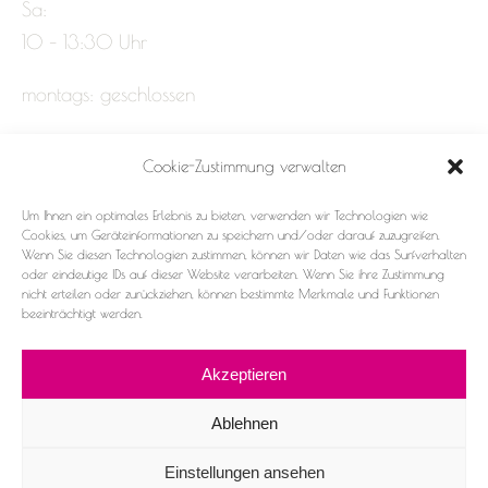
Sa:
10 – 13:30 Uhr
montags: geschlossen
Cookie-Zustimmung verwalten
Impressum
Um Ihnen ein optimales Erlebnis zu bieten, verwenden wir Technologien wie
Datenschutz
Cookies, um Geräteinformationen zu speichern und/oder darauf zuzugreifen.
Wenn Sie diesen Technologien zustimmen, können wir Daten wie das Surfverhalten
oder eindeutige IDs auf dieser Website verarbeiten. Wenn Sie ihre Zustimmung
Cookie-Richtlinie (EU)
nicht erteilen oder zurückziehen, können bestimmte Merkmale und Funktionen
beeinträchtigt werden.
Akzeptieren
Ablehnen
2026 ©Frau & Fräulein
Einstellungen ansehen