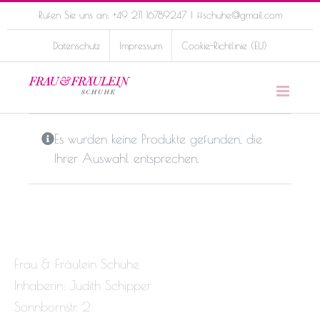
Skip
Rufen Sie uns an: +49 211 16789247
|
ffschuhe@gmail.com
to
Datenschutz
Impressum
Cookie-Richtlinie (EU)
content
Es wurden keine Produkte gefunden, die
Ihrer Auswahl entsprechen.
Frau & Fräulein Schuhe
Inhaberin: Judith Schipper
Sonnbornstr. 2