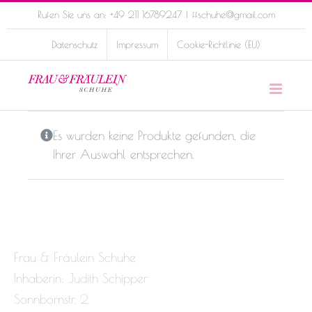
Skip
Rufen Sie uns an: +49 211 16789247
|
ffschuhe@gmail.com
to
Datenschutz
Impressum
Cookie-Richtlinie (EU)
content
Es wurden keine Produkte gefunden, die
Ihrer Auswahl entsprechen.
Frau & Fräulein Schuhe
Inhaberin: Judith Schipper
Sonnbornstr. 2