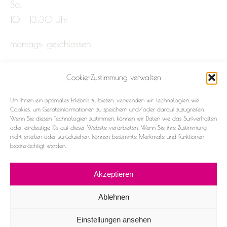
Sa:
10 – 13:30 Uhr
montags: geschlossen
Cookie-Zustimmung verwalten
Impressum
Um Ihnen ein optimales Erlebnis zu bieten, verwenden wir Technologien wie
Datenschutz
Cookies, um Geräteinformationen zu speichern und/oder darauf zuzugreifen.
Wenn Sie diesen Technologien zustimmen, können wir Daten wie das Surfverhalten
oder eindeutige IDs auf dieser Website verarbeiten. Wenn Sie ihre Zustimmung
Cookie-Richtlinie (EU)
nicht erteilen oder zurückziehen, können bestimmte Merkmale und Funktionen
beeinträchtigt werden.
Akzeptieren
Ablehnen
2026 ©Frau & Fräulein
Einstellungen ansehen