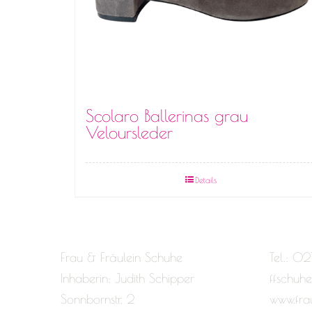
Scolaro Ballerinas grau
Veloursleder
Details
Frau & Fräulein Schuhe
Tel.: 02
Inhaberin: Judith Schipper
ffschuh
Sonnbornstr. 2
www.fra