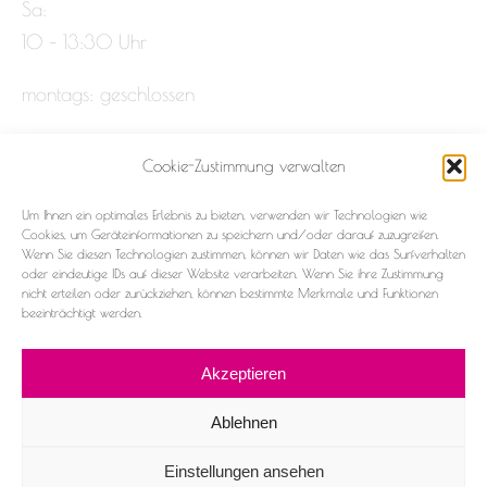
Sa:
10 – 13:30 Uhr
montags: geschlossen
Cookie-Zustimmung verwalten
Impressum
Um Ihnen ein optimales Erlebnis zu bieten, verwenden wir Technologien wie
Datenschutz
Cookies, um Geräteinformationen zu speichern und/oder darauf zuzugreifen.
Wenn Sie diesen Technologien zustimmen, können wir Daten wie das Surfverhalten
oder eindeutige IDs auf dieser Website verarbeiten. Wenn Sie ihre Zustimmung
Cookie-Richtlinie (EU)
nicht erteilen oder zurückziehen, können bestimmte Merkmale und Funktionen
beeinträchtigt werden.
Akzeptieren
Ablehnen
2026 ©Frau & Fräulein
Einstellungen ansehen