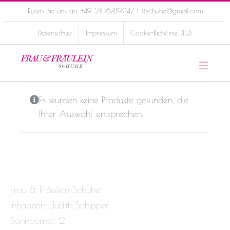
Skip
Rufen Sie uns an: +49 211 16789247
|
ffschuhe@gmail.com
to
Datenschutz
Impressum
Cookie-Richtlinie (EU)
content
Es wurden keine Produkte gefunden, die
Ihrer Auswahl entsprechen.
Frau & Fräulein Schuhe
Inhaberin: Judith Schipper
Sonnbornstr. 2