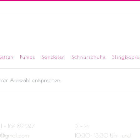
letten
Pumps
Sandalen
Schnürschuhe
Slingbacks
Ihrer Auswahl entsprechen.
11 – 167 89 247
Di – Fr:
e@gmail.com
10:30- 13:30 Uhr und