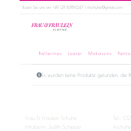
Skip
Rufen Sie uns an: +49 211 16789247
|
ffschuhe@gmail.com
to
content
Ballerinas
Loafer
Mokassins
Panto
Es wurden keine Produkte gefunden, die 
Frau & Fräulein Schuhe
Tel.: 02
Inhaberin: Judith Schipper
ffschuh