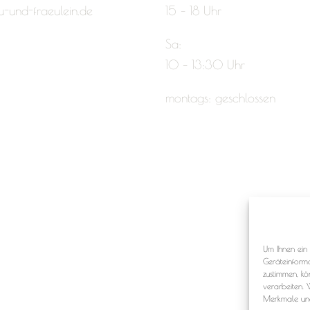
u-und-fraeulein.de
15 – 18 Uhr
Sa:
10 – 13:30 Uhr
montags: geschlossen
Um Ihnen ein 
Geräteinform
zustimmen, kö
verarbeiten. 
Merkmale und