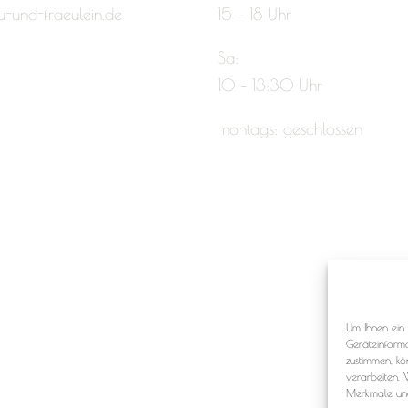
u-und-fraeulein.de
15 – 18 Uhr
Sa:
10 – 13:30 Uhr
montags: geschlossen
Um Ihnen ein 
Geräteinform
zustimmen, kö
verarbeiten. 
Merkmale und