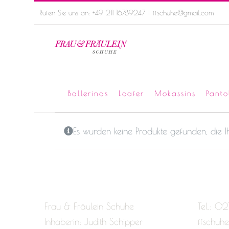
Skip
Rufen Sie uns an: +49 211 16789247
|
ffschuhe@gmail.com
to
content
Ballerinas
Loafer
Mokassins
Panto
Es wurden keine Produkte gefunden, die 
Frau & Fräulein Schuhe
Tel.: 02
Inhaberin: Judith Schipper
ffschuh