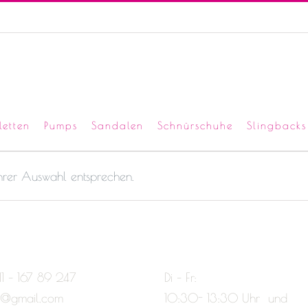
letten
Pumps
Sandalen
Schnürschuhe
Slingbacks
Ihrer Auswahl entsprechen.
11 – 167 89 247
Di – Fr:
e@gmail.com
10:30- 13:30 Uhr und