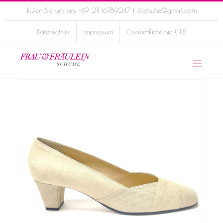
Skip
Rufen Sie uns an: +49 211 16789247
|
ffschuhe@gmail.com
to
Datenschutz
Impressum
Cookie-Richtlinie (EU)
content