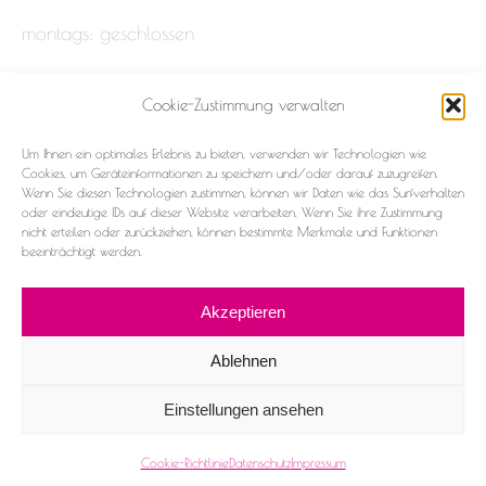
montags: geschlossen
Cookie-Zustimmung verwalten
Impressum
Um Ihnen ein optimales Erlebnis zu bieten, verwenden wir Technologien wie
Datenschutz
Cookies, um Geräteinformationen zu speichern und/oder darauf zuzugreifen.
Wenn Sie diesen Technologien zustimmen, können wir Daten wie das Surfverhalten
oder eindeutige IDs auf dieser Website verarbeiten. Wenn Sie ihre Zustimmung
Cookie-Richtlinie (EU)
nicht erteilen oder zurückziehen, können bestimmte Merkmale und Funktionen
beeinträchtigt werden.
Akzeptieren
Ablehnen
2026 ©Frau & Fräulein
Einstellungen ansehen
Facebook
Instagram
Cookie-Richtlinie
Datenschutz
Impressum