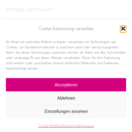
montags: geschlossen
Cookie-Zustimmung verwalten
Impressum
Um Ihnen ein optimales Erlebnis zu bieten, verwenden wir Technologien wie
Datenschutz
Cookies, um Geräteinformationen zu speichern und/oder darauf zuzugreifen.
Wenn Sie diesen Technologien zustimmen, können wir Daten wie das Surfverhalten
oder eindeutige IDs auf dieser Website verarbeiten. Wenn Sie ihre Zustimmung
Cookie-Richtlinie (EU)
nicht erteilen oder zurückziehen, können bestimmte Merkmale und Funktionen
beeinträchtigt werden.
Akzeptieren
Ablehnen
2026 ©Frau & Fräulein
Einstellungen ansehen
Facebook
Instagram
Cookie-Richtlinie
Datenschutz
Impressum