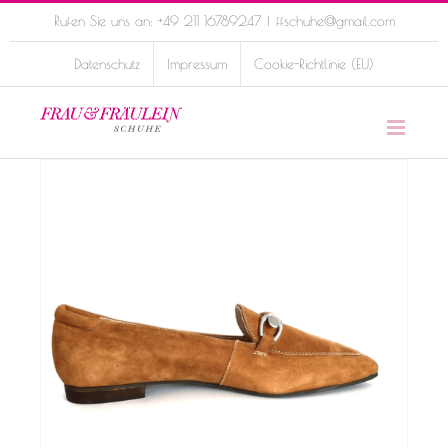
Skip
Rufen Sie uns an: +49 211 16789247
|
ffschuhe@gmail.com
to
Datenschutz
Impressum
Cookie-Richtlinie (EU)
content