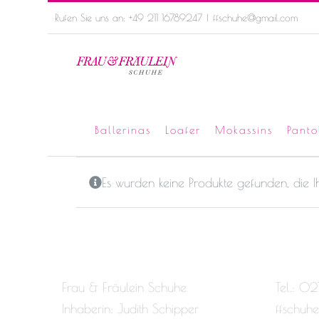
Skip
Rufen Sie uns an: +49 211 16789247
|
ffschuhe@gmail.com
to
content
Ballerinas
Loafer
Mokassins
Panto
Es wurden keine Produkte gefunden, die 
Frau & Fräulein Schuhe
Tel.: 02
Inhaberin: Judith Schipper
ffschuh