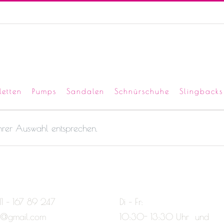
letten
Pumps
Sandalen
Schnürschuhe
Slingbacks
Ihrer Auswahl entsprechen.
11 – 167 89 247
Di – Fr:
e@gmail.com
10:30- 13:30 Uhr und