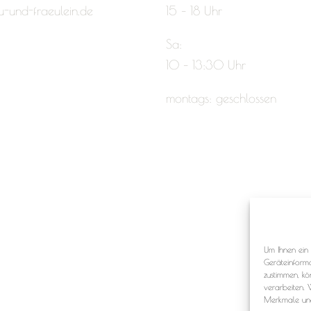
u-und-fraeulein.de
15 – 18 Uhr
Sa:
10 – 13:30 Uhr
montags: geschlossen
Um Ihnen ein 
Geräteinform
zustimmen, kö
verarbeiten. 
Merkmale und