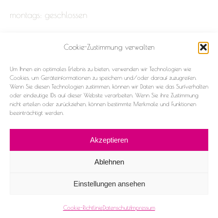
montags: geschlossen
Cookie-Zustimmung verwalten
Impressum
Um Ihnen ein optimales Erlebnis zu bieten, verwenden wir Technologien wie
Datenschutz
Cookies, um Geräteinformationen zu speichern und/oder darauf zuzugreifen.
Wenn Sie diesen Technologien zustimmen, können wir Daten wie das Surfverhalten
oder eindeutige IDs auf dieser Website verarbeiten. Wenn Sie ihre Zustimmung
Cookie-Richtlinie (EU)
nicht erteilen oder zurückziehen, können bestimmte Merkmale und Funktionen
beeinträchtigt werden.
Akzeptieren
Ablehnen
2026 ©Frau & Fräulein
Einstellungen ansehen
Facebook
Instagram
Cookie-Richtlinie
Datenschutz
Impressum