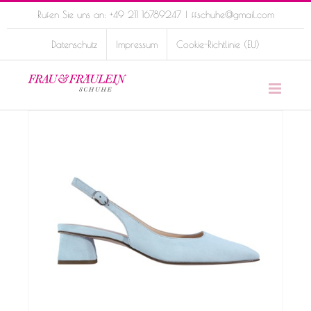
Skip
Rufen Sie uns an: +49 211 16789247
|
ffschuhe@gmail.com
to
Datenschutz
Impressum
Cookie-Richtlinie (EU)
content