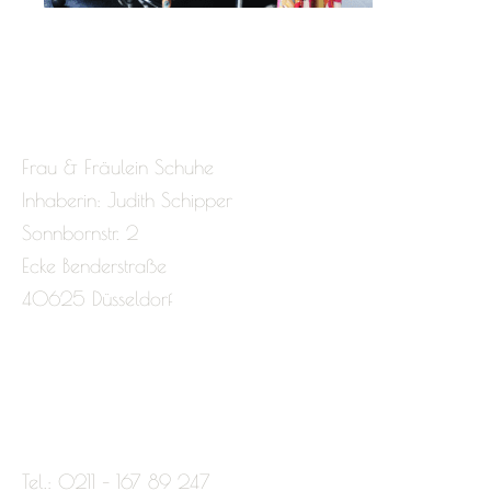
Frau & Fräulein Schuhe
Inhaberin: Judith Schipper
Sonnbornstr. 2
Ecke Benderstraße
40625 Düsseldorf
Tel.: 0211 – 167 89 247