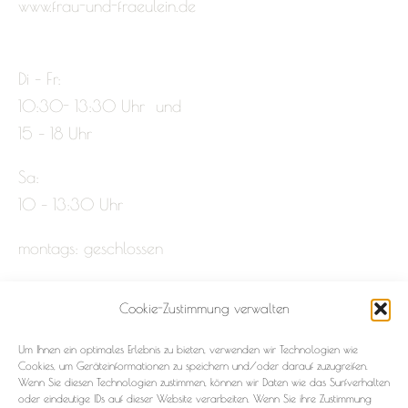
www.frau-und-fraeulein.de
Di – Fr:
10:30- 13:30 Uhr und
15 – 18 Uhr
Sa:
10 – 13:30 Uhr
montags: geschlossen
Cookie-Zustimmung verwalten
Impressum
Um Ihnen ein optimales Erlebnis zu bieten, verwenden wir Technologien wie
Datenschutz
Cookies, um Geräteinformationen zu speichern und/oder darauf zuzugreifen.
Wenn Sie diesen Technologien zustimmen, können wir Daten wie das Surfverhalten
oder eindeutige IDs auf dieser Website verarbeiten. Wenn Sie ihre Zustimmung