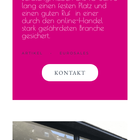
lang einen festen Platz und
einen guten Ruf in einer
durch den online-Handel
stark gefährdeten Branche
gesichert.
ARTIKEL
•
EUROSALES
KONTAKT