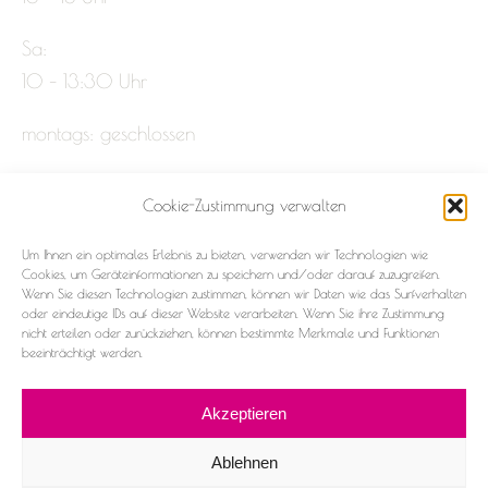
Sa:
10 – 13:30 Uhr
montags: geschlossen
Cookie-Zustimmung verwalten
Impressum
Um Ihnen ein optimales Erlebnis zu bieten, verwenden wir Technologien wie
Datenschutz
Cookies, um Geräteinformationen zu speichern und/oder darauf zuzugreifen.
Wenn Sie diesen Technologien zustimmen, können wir Daten wie das Surfverhalten
oder eindeutige IDs auf dieser Website verarbeiten. Wenn Sie ihre Zustimmung
Cookie-Richtlinie (EU)
nicht erteilen oder zurückziehen, können bestimmte Merkmale und Funktionen
beeinträchtigt werden.
Akzeptieren
Ablehnen