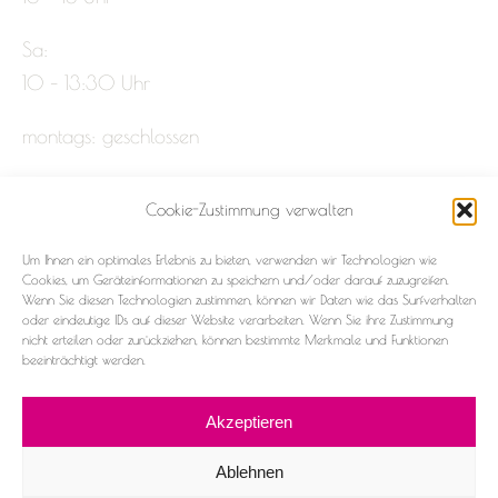
Sa:
10 – 13:30 Uhr
montags: geschlossen
Cookie-Zustimmung verwalten
Impressum
Um Ihnen ein optimales Erlebnis zu bieten, verwenden wir Technologien wie
Datenschutz
Cookies, um Geräteinformationen zu speichern und/oder darauf zuzugreifen.
Wenn Sie diesen Technologien zustimmen, können wir Daten wie das Surfverhalten
oder eindeutige IDs auf dieser Website verarbeiten. Wenn Sie ihre Zustimmung
Cookie-Richtlinie (EU)
nicht erteilen oder zurückziehen, können bestimmte Merkmale und Funktionen
beeinträchtigt werden.
Akzeptieren
Ablehnen