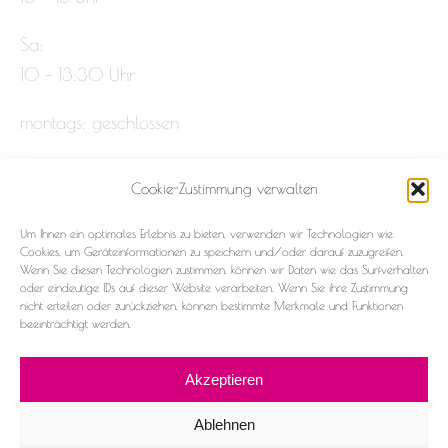
Sa:
10 – 13:30 Uhr
montags: geschlossen
Cookie-Zustimmung verwalten
Impressum
Um Ihnen ein optimales Erlebnis zu bieten, verwenden wir Technologien wie
Datenschutz
Cookies, um Geräteinformationen zu speichern und/oder darauf zuzugreifen.
Wenn Sie diesen Technologien zustimmen, können wir Daten wie das Surfverhalten
oder eindeutige IDs auf dieser Website verarbeiten. Wenn Sie ihre Zustimmung
Cookie-Richtlinie (EU)
nicht erteilen oder zurückziehen, können bestimmte Merkmale und Funktionen
beeinträchtigt werden.
Akzeptieren
Ablehnen