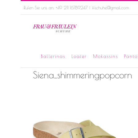
Skip
Rufen Sie uns an: +49 211 16789247
|
ffschuhe@gmail.com
to
content
Ballerinas
Loafer
Mokassins
Panto
Siena_shimmeringpopcorn