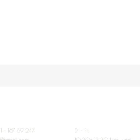
11 – 167 89 247
Di – Fr:
e@gmail.com
10:30- 13:30 Uhr und