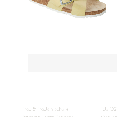
Frau & Fräulein Schuhe
Tel.: 02
Inhaberin: Judith Schipper
ffschuh