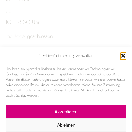
Sa:
10 – 13:30 Uhr
montags: geschlossen
Cookie-Zustimmung verwalten
Impressum
Um Ihnen ein optimales Erlebnis zu bieten, verwenden wir Technologien wie
Datenschutz
Cookies, um Geräteinformationen zu speichern und/oder darauf zuzugreifen.
Wenn Sie diesen Technologien zustimmen, können wir Daten wie das Surfverhalten
oder eindeutige IDs auf dieser Website verarbeiten. Wenn Sie ihre Zustimmung
Cookie-Richtlinie (EU)
nicht erteilen oder zurückziehen, können bestimmte Merkmale und Funktionen
beeinträchtigt werden.
Akzeptieren
Ablehnen