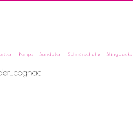
letten
Pumps
Sandalen
Schnürschuhe
Slingbacks
eder_cognac