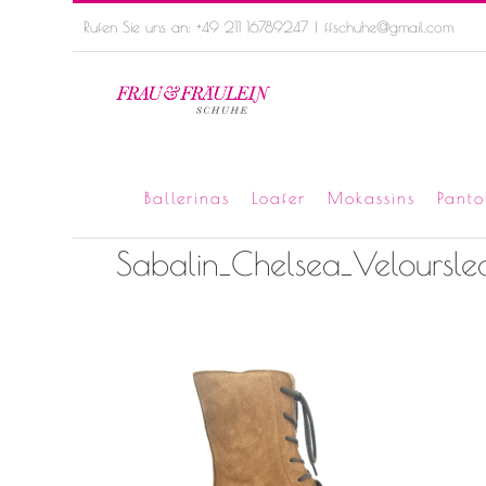
Skip
Rufen Sie uns an: +49 211 16789247
|
ffschuhe@gmail.com
to
content
Ballerinas
Loafer
Mokassins
Panto
Sabalin_Chelsea_Veloursl