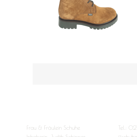
Frau & Fräulein Schuhe
Tel.: 02
Inhaberin: Judith Schipper
ffschuh