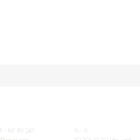
11 – 167 89 247
Di – Fr:
e@gmail.com
10:30- 13:30 Uhr und