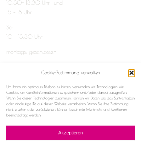
10:30- 13:30 Uhr und
15 – 18 Uhr
Sa:
10 – 13:30 Uhr
montags: geschlossen
Cookie-Zustimmung verwalten
Impressum
Um Ihnen ein optimales Erlebnis zu bieten, verwenden wir Technologien wie
Datenschutz
Cookies, um Geräteinformationen zu speichern und/oder darauf zuzugreifen.
Wenn Sie diesen Technologien zustimmen, können wir Daten wie das Surfverhalten
oder eindeutige IDs auf dieser Website verarbeiten. Wenn Sie ihre Zustimmung
Cookie-Richtlinie (EU)
nicht erteilen oder zurückziehen, können bestimmte Merkmale und Funktionen
beeinträchtigt werden.
Akzeptieren