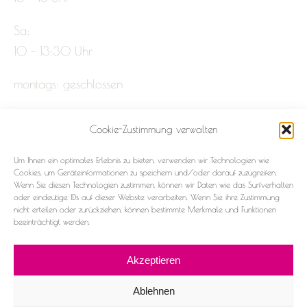
Sa:
10 – 13:30 Uhr
montags: geschlossen
Cookie-Zustimmung verwalten
Impressum
Um Ihnen ein optimales Erlebnis zu bieten, verwenden wir Technologien wie
Datenschutz
Cookies, um Geräteinformationen zu speichern und/oder darauf zuzugreifen.
Wenn Sie diesen Technologien zustimmen, können wir Daten wie das Surfverhalten
oder eindeutige IDs auf dieser Website verarbeiten. Wenn Sie ihre Zustimmung
Cookie-Richtlinie (EU)
nicht erteilen oder zurückziehen, können bestimmte Merkmale und Funktionen
beeinträchtigt werden.
Akzeptieren
Ablehnen