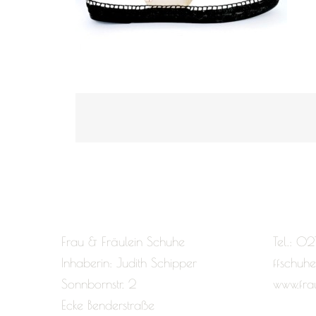
Frau & Fräulein Schuhe
Tel.: 02
Inhaberin: Judith Schipper
ffschuh
Sonnbornstr. 2
www.fra
Ecke Benderstraße