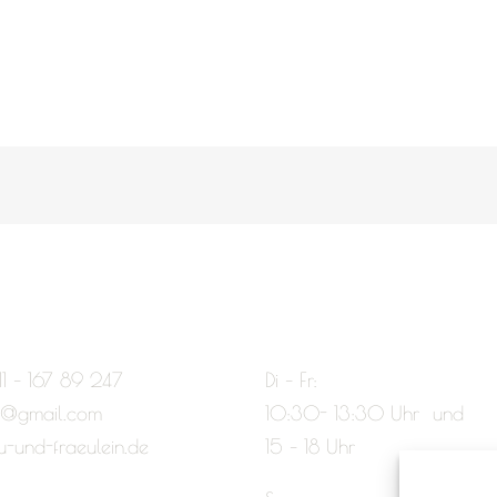
11 – 167 89 247
Di – Fr:
e@gmail.com
10:30- 13:30 Uhr und
u-und-fraeulein.de
15 – 18 Uhr