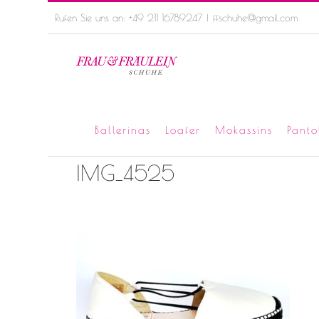
Skip
Rufen Sie uns an: +49 211 16789247
|
ffschuhe@gmail.com
to
content
Ballerinas
Loafer
Mokassins
Panto
IMG_4525