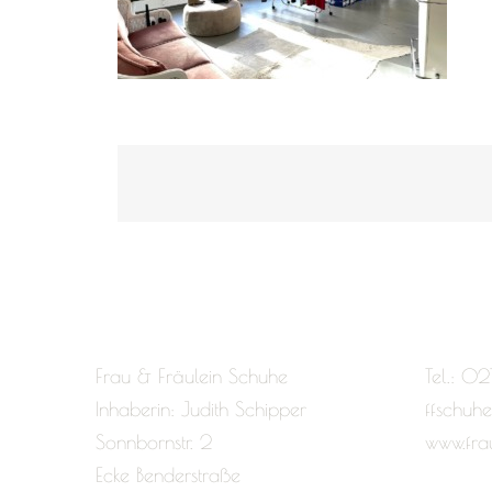
Frau & Fräulein Schuhe
Tel.: 02
Inhaberin: Judith Schipper
ffschuh
Sonnbornstr. 2
www.fra
Ecke Benderstraße