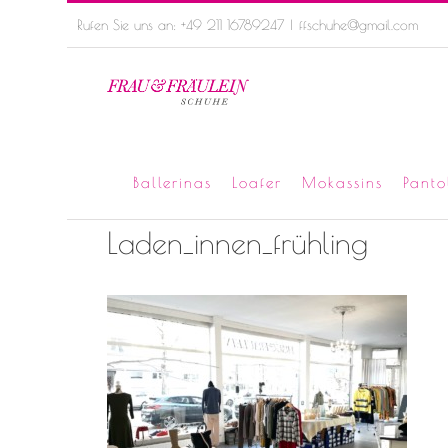
Skip
Rufen Sie uns an: +49 211 16789247
|
ffschuhe@gmail.com
to
content
Ballerinas
Loafer
Mokassins
Panto
Laden_innen_frühling