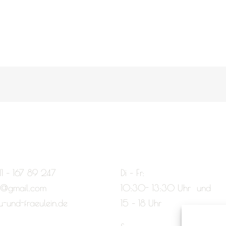
11 – 167 89 247
Di – Fr:
e@gmail.com
10:30- 13:30 Uhr und
u-und-fraeulein.de
15 – 18 Uhr